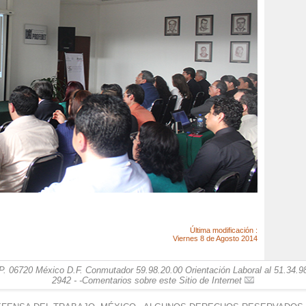
Última modificación :
Viernes 8 de Agosto 2014
. 06720 México D.F. Conmutador 59.98.20.00 Orientación Laboral al 51.34.98.
2942 - -
Comentarios sobre este Sitio de Internet