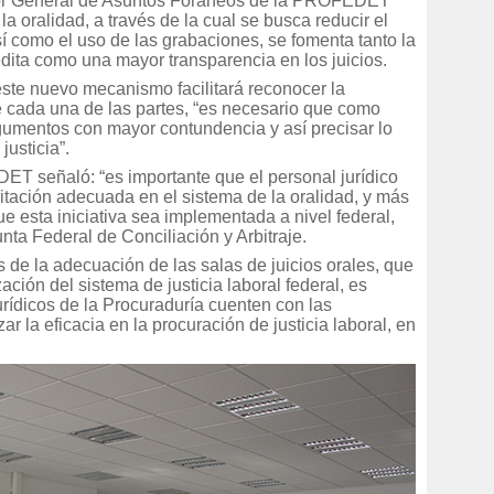
dor General de Asuntos Foráneos de la PROFEDET
a oralidad, a través de la cual se busca reducir el
í como el uso de las grabaciones, se fomenta tanto la
edita como una mayor transparencia en los juicios.
este nuevo mecanismo facilitará reconocer la
 cada una de las partes, “es necesario que como
mentos con mayor contundencia y así precisar lo
justicia”.
DET señaló: “es importante que el personal jurídico
citación adecuada en el sistema de la oralidad, y más
 esta iniciativa sea implementada a nivel federal,
nta Federal de Conciliación y Arbitraje.
e la adecuación de las salas de juicios orales, que
ción del sistema de justicia laboral federal, es
urídicos de la Procuraduría cuenten con las
r la eficacia en la procuración de justicia laboral, en