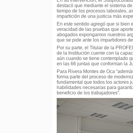
En su intervención, el Subprocura
destacó que mediante el sistema de l
tiempo de los procesos laborales, as
impartición de una justicia más exp
En este sentido agregó que si bien 
veracidad de las pruebas que aporte
abogados expongamos nuestros argu
que se pide ante los impartidores de 
Por su parte, el Titular de la PROFE
de la Institución cuente con la capa
aún cuando se tiene contemplado que
en las 66 juntas que conforman la Ju
Para Rivera Montes de Oca “además d
forma parte del proceso de moderniza
fundamental que todos los actores j
habilidades necesarias para garantiza
beneficio de los trabajadores”.