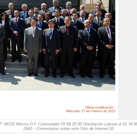
Última modificación :
Miercoles 27 de Febrero de 2013
. 06720 México D.F. Conmutador 59.98.20.00 Orientación Laboral al 51.34.98.
2942 - -
Comentarios sobre este Sitio de Internet