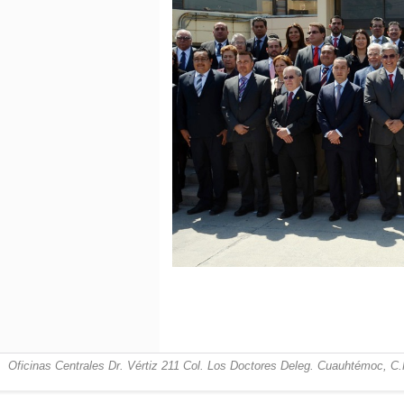
Oficinas Centrales Dr. Vértiz 211 Col. Los Doctores Deleg. Cuauhtémoc, C.P