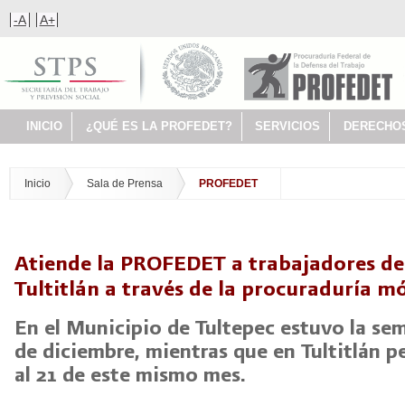
-A
A+
INICIO
¿QUÉ ES LA PROFEDET?
SERVICIOS
DERECHO
Inicio
Sala de Prensa
PROFEDET
Atiende la PROFEDET a trabajadores de
Tultitlán a través de la procuraduría mó
En el Municipio de Tultepec estuvo la sem
de diciembre, mientras que en Tultitlán p
al 21 de este mismo mes.