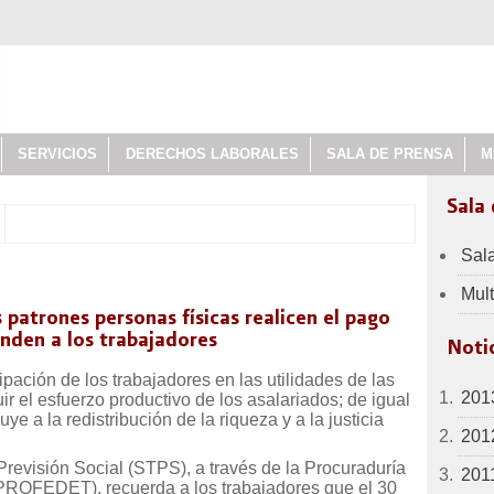
SERVICIOS
DERECHOS LABORALES
SALA DE PRENSA
M
Sala
Sal
Mul
 patrones personas físicas realicen el pago
onden a los trabajadores
Notic
ipación de los trabajadores en las utilidades de las
201
ir el esfuerzo productivo de los asalariados; de igual
ye a la redistribución de la riqueza y a la justicia
201
 Previsión Social (STPS), a través de la Procuraduría
201
(PROFEDET), recuerda a los trabajadores que el 30