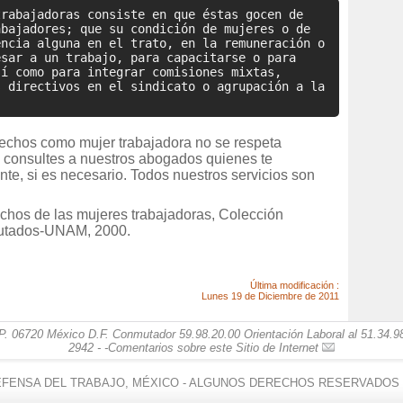
trabajadoras consiste en que éstas gocen de
abajadores; que su condición de mujeres o de
encia alguna en el trato, en la remuneración o
esar a un trabajo, para capacitarse o para
sí como para integrar comisiones mixtas,
s directivos en el sindicato o agrupación a la
rechos como mujer trabajadora no se respeta
ue consultes a nuestros abogados quienes te
te, si es necesario. Todos nuestros servicios son
rechos de las mujeres trabajadoras, Colección
utados-UNAM, 2000.
Última modificación :
Lunes 19 de Diciembre de 2011
. 06720 México D.F. Conmutador 59.98.20.00 Orientación Laboral al 51.34.98.
2942 - -
Comentarios sobre este Sitio de Internet
FENSA DEL TRABAJO, MÉXICO - ALGUNOS DERECHOS RESERVADOS ©