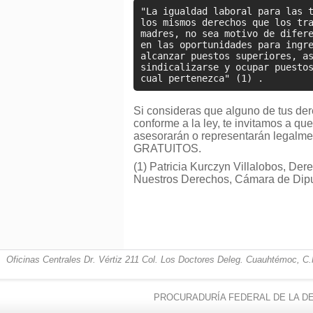
"La igualdad laboral para las 
los mismos derechos que los tr
madres, no sea motivo de difer
en las oportunidades para ingr
alcanzar puestos superiores, a
sindicalizarse y ocupar puesto
cual pertenezca" (1) .
Si consideras que alguno de tus de
conforme a la ley, te invitamos a q
asesorarán o representarán legalmen
GRATUITOS.
(1) Patricia Kurczyn Villalobos, De
Nuestros Derechos, Cámara de Dip
Oficinas Centrales Dr. Vértiz 211 Col. Los Doctores Deleg. Cuauhtémoc, C.P
PROCURADURÍA FEDERAL DE LA DE