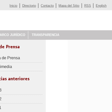
Inicio
Directorio
Contacto
Mapa del Sitio
RSS
English
ARCO JURÍDICO
TRANSPARENCIA
 de Prensa
a de Prensa
timedia
ias anteriores
3
2
1