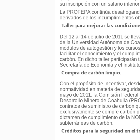
su inscripción con un salario inferio
La PROFEPA continúa desahogando l
derivados de los incumplimientos ob
Taller para mejorar las condicion
Del 12 al 14 de julio de 2011 se llev
de la Universidad Autónoma de Coahu
módulos de autogestión y los curso
facilitar el conocimiento y el cumpl
carbón. En dicho taller participarán
Secretaría de Economía y el Institu
Compra de carbón limpio.
Con el propósito de incentivar, desd
normatividad en materia de segurid
mayo de 2011, la Comisión Federal d
Desarrollo Minero de Coahuila (PRO
contratos de suministro de carbón q
exclusivamente se compre carbón pr
dictamen de cumplimiento de la N
subterráneas de carbón.
Créditos para la seguridad en el 