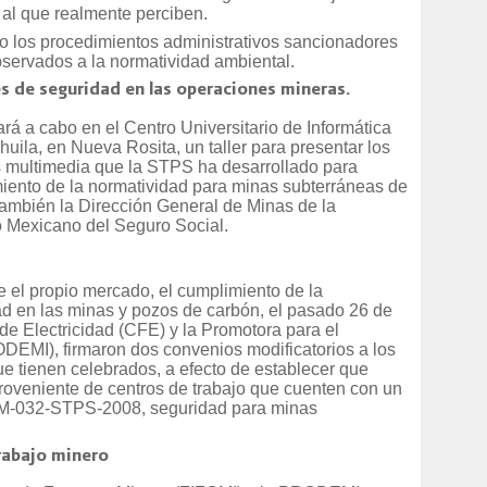
r al que realmente perciben.
os procedimientos administrativos sancionadores
servados a la normatividad ambiental.
es de seguridad en las operaciones mineras.
ará a cabo en el Centro Universitario de Informática
ila, en Nueva Rosita, un taller para presentar los
s multimedia que la STPS ha desarrollado para
imiento de la normatividad para minas subterráneas de
 también la Dirección General de Minas de la
to Mexicano del Seguro Social.
e el propio mercado, el cumplimiento de la
ad en las minas y pozos de carbón, el pasado 26 de
e Electricidad (CFE) y la Promotora para el
DEMI), firmaron dos convenios modificatorios a los
ue tienen celebrados, a efecto de establecer que
oveniente de centros de trabajo que cuenten con un
OM-032-STPS-2008, seguridad para minas
trabajo minero