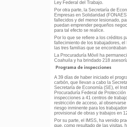
Ley Federal del Trabajo.
Por otra parte, la Secretaría de Ec
Empresas en Solidaridad (FONAES) s
fallecidos y del menor lesionado, p
puedan emprender pequeños negocios
para tal efecto se realice.
Por lo que se refiere a los créditos
fallecimiento de los trabajadores, e
las tres familias que se encontraban
La Procuraduría Móvil ha permanec
Coahuila y ha brindado 218 asesorí
Programa de inspecciones
A 39 días de haber iniciado el prog
carbón, que llevan a cabo la Secreta
Secretaría de Economía (SE), el Ins
Procuraduría Federal de Protección
inspecciones a 41 centros de traba
restricción de acceso, al observars
riesgo inminente para los trabajador
provisional de obras y trabajos en 1
Por su parte, el IMSS, ha venido pra
que, como resultado de las visitas, 