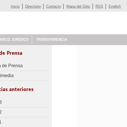
Inicio
Directorio
Contacto
Mapa del Sitio
RSS
English
ARCO JURÍDICO
TRANSPARENCIA
 de Prensa
a de Prensa
timedia
ias anteriores
3
2
1