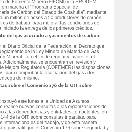
miso de Fomento Minero (FIFOMI) y la PRODEMI
r en marcha el “Programa Especial de
ería de Carbón del Estado de Coahuila”, mediante
ta un millón de pesos a 50 productores de carbón,
tros de trabajo, para mejorar las condiciones de
 iniciado la entrega de los primeros créditos.
to del gas asociado a yacimientos de carbón.
 el Diario Oficial de la Federación, el Decreto que
 Reglamento de la Ley Minera en Materia de Gas
 Mineral, con el fin de regular y favorecer el
. Adicionalmente, se encuentran en revisión y
 de Mejora Regulatoria (COFEMER) las disposiciones
as, para comprobar la asociación del gas a los
 entrega del mismo.
titas sobre el Convenio 176 de la OIT sobre
 instruyó este lunes a la Unidad de Asuntos
e realice nuevas consultas a las organizaciones de
mo a las dependencias y entidades competentes, en
144 de la OIT, sobre consultas tripartitas, para
s internacionales del trabajo, y de esta manera
tro país ratifique el Convenio 176 sobre seguridad y