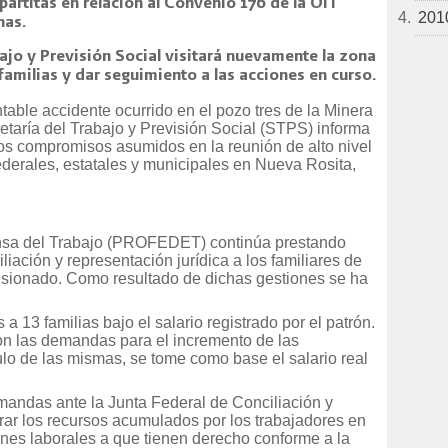
partitas en relación al Convenio 176 de la OIT
201
nas.
abajo y Previsión Social visitará nuevamente la zona
familias y dar seguimiento a las acciones en curso.
ble accidente ocurrido en el pozo tres de la Minera
etaría del Trabajo y Previsión Social (STPS) informa
os compromisos asumidos en la reunión de alto nivel
ederales, estatales y municipales en Nueva Rosita,
ensa del Trabajo (PROFEDET) continúa prestando
iliación y representación jurídica a los familiares de
lesionado. Como resultado de dichas gestiones se ha
 13 familias bajo el salario registrado por el patrón.
on las demandas para el incremento de las
ulo de las mismas, se tome como base el salario real
mandas ante la Junta Federal de Conciliación y
erar los recursos acumulados por los trabajadores en
nes laborales a que tienen derecho conforme a la