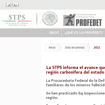
-A
A+
INICIO
¿QUÉ ES LA PROFEDET?
Inicio
Sala de prensa
2011
La STPS informa el avance qu
región carbonífera del estado
La Procuraduría Federal de la De
familiares de los mineros fallecid
Se han practicado 64 inspeccione
región.