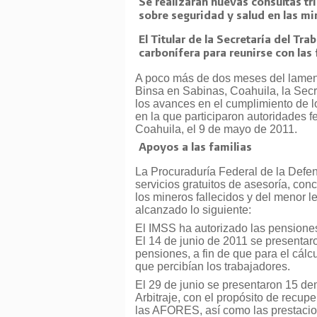
Se realizarán nuevas consultas tri
sobre seguridad y salud en las mi
El Titular de la Secretaría del Tr
carbonífera para reunirse con las 
A poco más de dos meses del lamenta
Binsa en Sabinas, Coahuila, la Secr
los avances en el cumplimiento de l
en la que participaron autoridades f
Coahuila, el 9 de mayo de 2011.
Apoyos a las familias
La Procuraduría Federal de la Def
servicios gratuitos de asesoría, conc
los mineros fallecidos y del menor 
alcanzado lo siguiente:
El IMSS ha autorizado las pensiones a
El 14 de junio de 2011 se presentar
pensiones, a fin de que para el cálc
que percibían los trabajadores.
El 29 de junio se presentaron 15 de
Arbitraje, con el propósito de recup
las AFORES, así como las prestacio